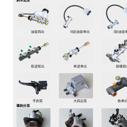
刹车总泵
油壶四出
H款油壶单出
J款油壶
双进双出
单进单出
鼓碟双
手刹泵
大四总泵
铁单
碟刹分泵